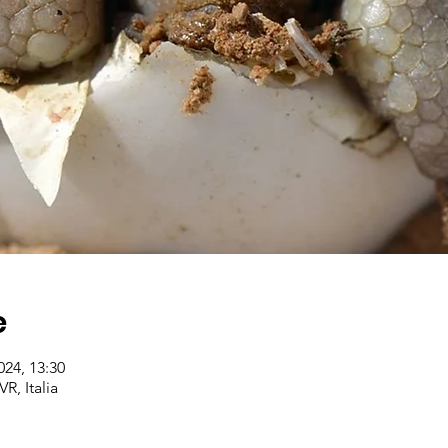
e
024, 13:30
R, Italia