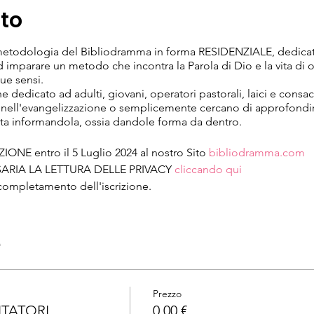
nto
metodologia del Bibliodramma in forma RESIDENZIALE, dedicato
imparare un metodo che incontra la Parola di Dio e la vita di
ue sensi.
edicato ad adulti, giovani, operatori pastorali, laici e consacrat
nell'evangelizzazione o semplicemente cercano di approfondire 
ita informandola, ossia dandole forma da dentro.
ONE entro il 5 Luglio 2024 al nostro Sito
bibliodramma.com
ESSARIA LA LETTURA DELLE PRIVACY
cliccando qui
l completamento dell'iscrizione.
arica il
Volantino
mazioni contatta rossi.manuel73@gmail.com
e
Prezzo
LITATORI
0,00 €