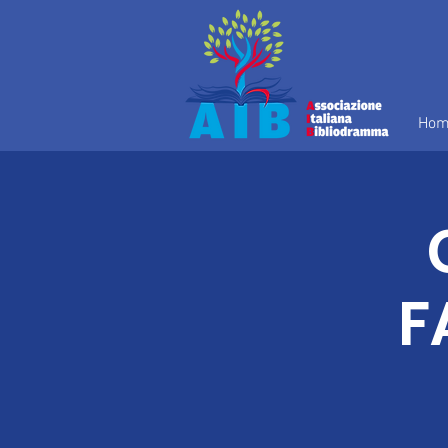
Hom
F