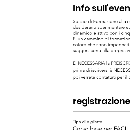
Info sull'eve
Spazio di Formazione alla 
desiderano sperimentare ed 
dinamico e attivo con i cinq
E' un cammino di formazione d
coloro che sono impegnati 
suggeriscono alla propria v
E' NECESSARIA la PREISCRIZI
prima di iscriversi è NEC
poi verrete contattati per i
Per maggiori informazioni sc
e per avere ulteriori infor
registrazion
Vi aspettiamo con Gioia
Tipo di biglietto
Corso base per FACI