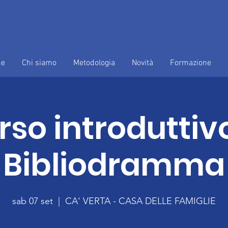
e
Chi siamo
Metodologia
Novità
Formazione
rso introduttivo
Bibliodramma
sab 07 set
  |  
CA' VERTA - CASA DELLE FAMIGLIE