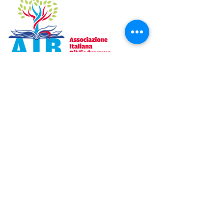
Un’associazione senza scopo di lucro
che ha il fine di promuovere attività di
carattere SPIRITUALE, FORMATIVO,
CULTURALE ed EDUCATIVO.
Email
:
aib.bibliodramma@gmail.com
Donazione
NEWS LETTER