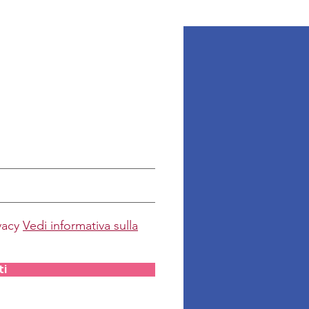
ivacy
Vedi informativa sulla
ti