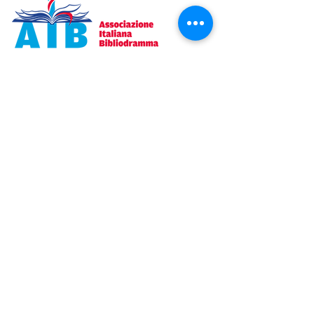
Un’associazione senza scopo di lucro
che ha il fine di promuovere attività di
carattere SPIRITUALE, FORMATIVO,
CULTURALE ed EDUCATIVO.
Email
:
aib.bibliodramma@gmail.com
Donazione
NEWS LETTER
Accetto l'informativa sulla
privacy
Vedi informativa sulla